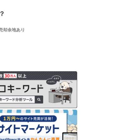
？
も売却余地あり