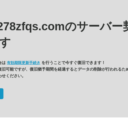
c278zfqs.comの
サーバー
す
合は
を行うことで今すぐ復旧できます！
有効期限更新手続き
復旧可能ですが、復旧猶予期間を経過するとデータの削除が行われるた
わせください。