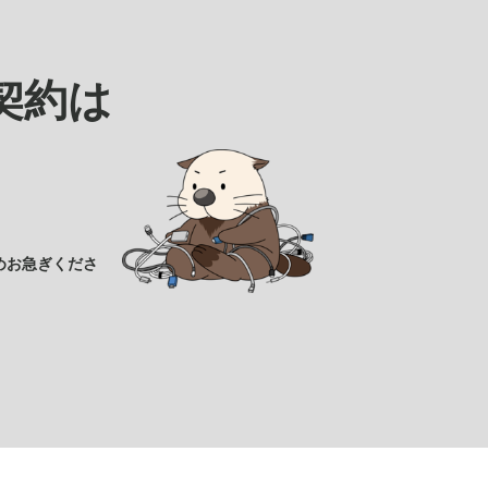
契約は
めお急ぎくださ