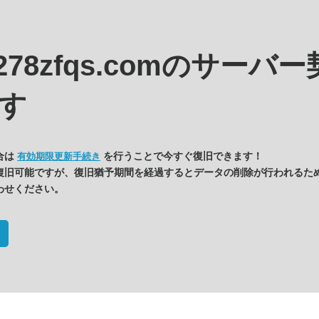
c278zfqs.comの
サーバー
す
合は
を行うことで今すぐ復旧できます！
有効期限更新手続き
復旧可能ですが、復旧猶予期間を経過するとデータの削除が行われるた
わせください。