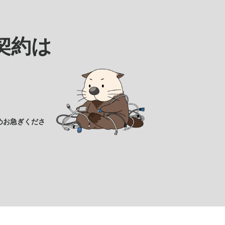
契約は
めお急ぎくださ