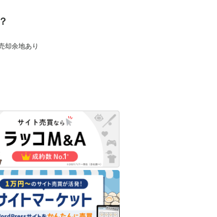
？
も売却余地あり