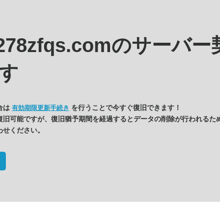
c278zfqs.comの
サーバー
す
合は
を行うことで今すぐ復旧できます！
有効期限更新手続き
復旧可能ですが、復旧猶予期間を経過するとデータの削除が行われるた
わせください。