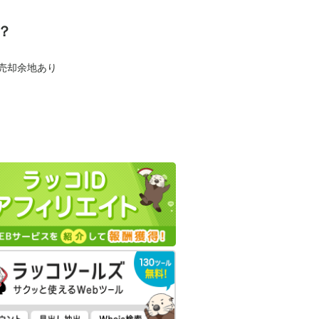
？
も売却余地あり