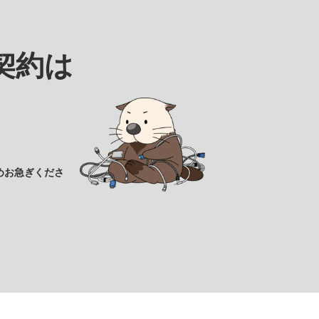
契約は
めお急ぎくださ