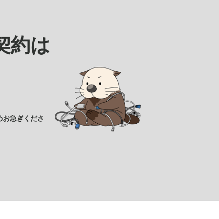
契約は
めお急ぎくださ