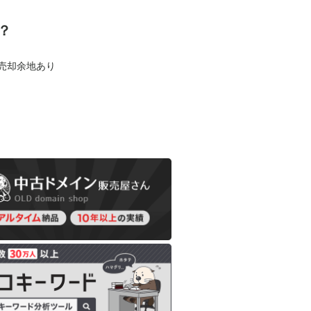
？
も売却余地あり