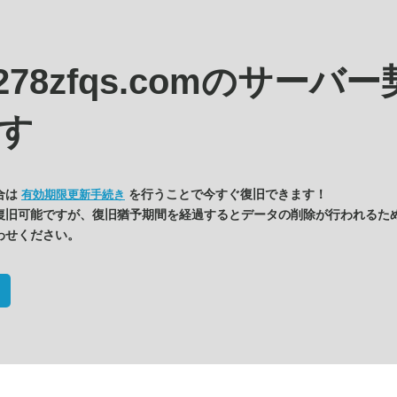
c278zfqs.comの
サーバー
す
合は
を行うことで今すぐ復旧できます！
有効期限更新手続き
復旧可能ですが、復旧猶予期間を経過するとデータの削除が行われるた
わせください。