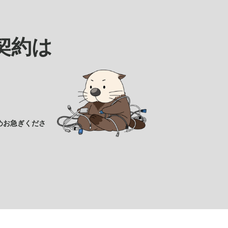
契約は
めお急ぎくださ