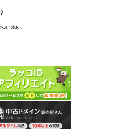
？
も売却余地あり