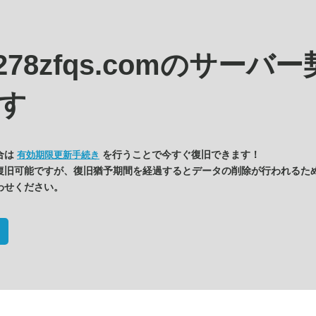
c278zfqs.comの
サーバー
す
合は
を行うことで今すぐ復旧できます！
有効期限更新手続き
復旧可能ですが、復旧猶予期間を経過するとデータの削除が行われるた
わせください。